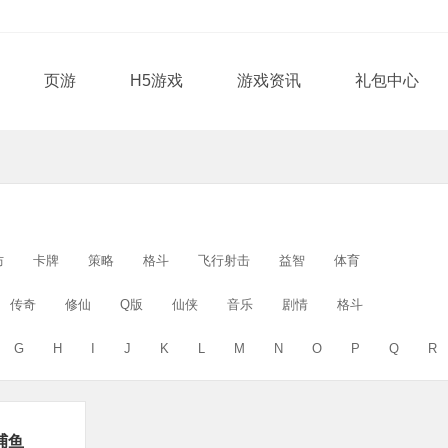
页游
H5游戏
游戏资讯
礼包中心
防
卡牌
策略
格斗
飞行射击
益智
体育
传奇
修仙
Q版
仙侠
音乐
剧情
格斗
G
H
I
J
K
L
M
N
O
P
Q
R