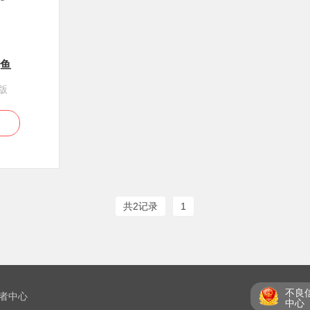
鱼
版
共2记录
1
不良
者中心
中心