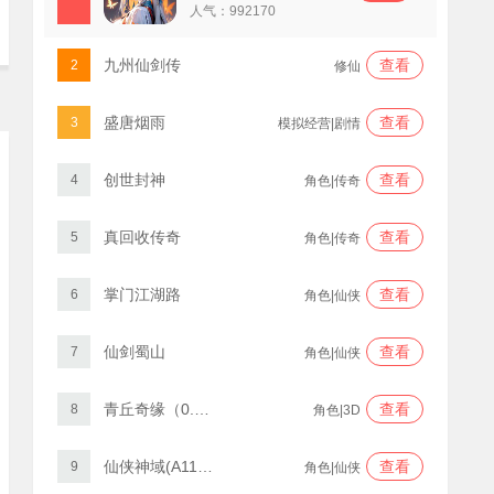
人气：
992170
九州仙剑传
查看
2
修仙
盛唐烟雨
查看
3
模拟经营|剧情
创世封神
查看
4
角色|传奇
真回收传奇
查看
5
角色|传奇
掌门江湖路
查看
6
角色|仙侠
仙剑蜀山
查看
7
角色|仙侠
青丘奇缘（0.1折）
查看
8
角色|3D
仙侠神域(A11神魔劫)
查看
9
角色|仙侠